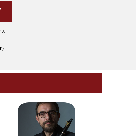
"
la
).